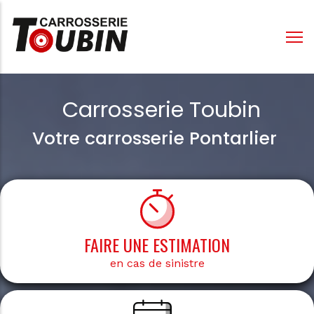
Aller
au
contenu
principal
Carrosserie Toubin
Votre carrosserie Pontarlier
FAIRE UNE ESTIMATION
en cas de sinistre