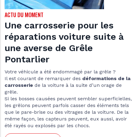
NT
ACTU DU MOMENT
rosserie pour les
Franchise 
ions voiture suite à
carrosser
rse de Grêle
explique 
ier
Lorsque vous sous
adhérez à un cont
 a été endommagé par la grêle ?
prise en charge de
 de remarquer des
déformations de la
ce contrat figure 
 la voiture à la suite d’un orage de
quoi cela corresp
La carrosserie T
causées peuvent sembler superficielles,
de
franchise aut
uvent parfois casser des éléments tels
se ou des vitrages de la voiture. De la
LIRE LA SUIT
s capteurs peuvent, eux aussi, avoir
xplosés par les chocs.